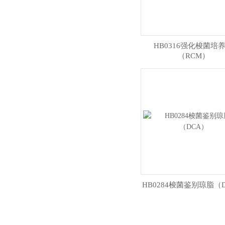
HB0316强化梭菌培
（RCM）
HB0284梭菌鉴别琼脂（