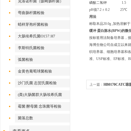
克洛诺杆菌（阪崎肠杆菌）
磷酸二氢钾
1.5
pH
值
7.2
±
0.2 25
℃
弯曲肠杆菌检验
用法
称取本品
20.0g ,
加热溶解于
蜡样芽孢杆菌检验
缓冲 蛋白胨水
(BPW)
的
微
大肠埃希氏菌O157:H7
按标签用法制备培养基，接
海博生物公司自成立以来
李斯特氏菌检验
织培养基、细胞培养基和各种
准、USP标准、EP标准
弧菌检验
金黄色葡萄球菌检验
沙门氏菌 志贺氏菌检验
上一篇：
HB0170CATC琼
(粪)大肠菌群大肠埃希氏菌
霉菌 酵母菌 念珠菌等检验
菌落总数