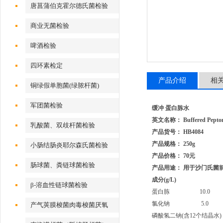
唐菖蒲伯克霍尔德氏菌检验
商业无菌检验
啤酒检验
四环素检定
产品介绍
相
铜绿假单胞菌(绿脓杆菌)
军团菌检验
缓冲 蛋白胨水
英文名称： Buffered Pepton
乳酸菌、双歧杆菌检验
产品货号： HB4084
产品规格： 250g
小肠结肠炎耶尔森氏菌检验
产品价格： 70元
肠球菌、粪链球菌检验
产品用途： 用于沙门氏菌
成分
(g/L)
β-溶血性链球菌检验
蛋白胨
10.0
氯化钠
5.0
产气荚膜梭菌肉毒梭菌厌氧
磷酸氢二钠
(
含
12
个结晶水
)