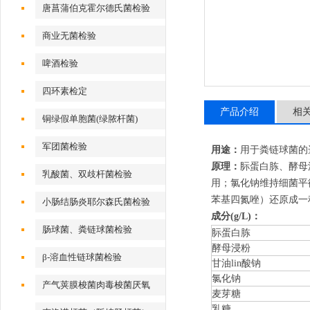
唐菖蒲伯克霍尔德氏菌检验
商业无菌检验
啤酒检验
四环素检定
产品介绍
相
铜绿假单胞菌(绿脓杆菌)
军团菌检验
用途：
用于粪链球菌的
原理：
䏡蛋白胨、酵母
乳酸菌、双歧杆菌检验
用；氯化钠维持细菌平
苯基四氮唑）还原成一
小肠结肠炎耶尔森氏菌检验
成分
(g/L)：
肠球菌、粪链球菌检验
䏡蛋白胨
酵母浸粉
β-溶血性链球菌检验
甘油lin酸钠
氯化钠
产气荚膜梭菌肉毒梭菌厌氧
麦芽糖
乳糖