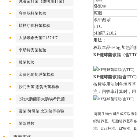
克洛诺杆菌（阪崎肠杆菌）
叠氮钠
琼脂
弯曲肠杆菌检验
溴甲酚紫
蜡样芽孢杆菌检验
TTC
pH值7.2±0.2
大肠埃希氏菌O157:H7
用法：
称取本品69.5g,加热溶
李斯特氏菌检验
KF链球菌琼脂（含TT
弧菌检验
金黄色葡萄球菌检验
KF链球菌琼脂(含TTC)
按标签用法制备培养基，
沙门氏菌 志贺氏菌检验
注：回收率计算时，用
(粪)大肠菌群大肠埃希氏菌
霉菌 酵母菌 念珠菌等检验
海博生物公司自成立以来
织培养基、细胞培养基和各种
菌落总数
准、USP标准、EP标准