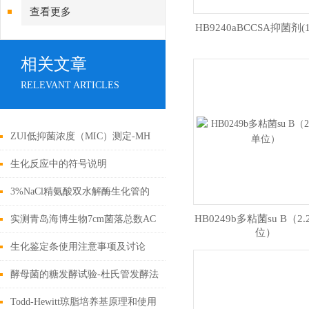
查看更多
HB9240aBCCSA抑菌剂(1
相关文章
RELEVANT ARTICLES
ZUI低抑菌浓度（MIC）测定-MH
肉汤稀释法
生化反应中的符号说明
3%NaCl精氨酸双水解酶生化管的
使用方法与原理
HB0249b多粘菌su B（2
实测青岛海博生物7cm菌落总数AC
位）
测试片｜适配高校实验室环境菌落
生化鉴定条使用注意事项及讨论
快速计数
酵母菌的糖发酵试验-杜氏管发酵法
Todd-Hewitt琼脂培养基原理和使用