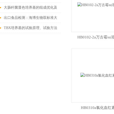
方法
大肠杆菌显色培养基的组成优化及
其应用
出口食品检测：海博生物双标准大
肠菌群培养基资质解读
TBX培养基的试验原理、试验方法
HB0102-2a万古霉su
及结果
HB0310a氯化血红