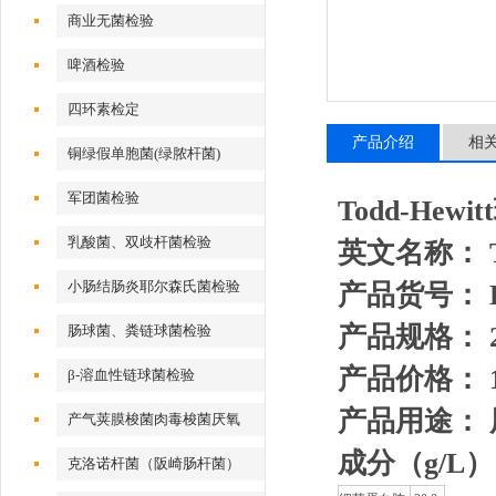
商业无菌检验
啤酒检验
四环素检定
产品介绍
相
铜绿假单胞菌(绿脓杆菌)
军团菌检验
Todd-Hewi
乳酸菌、双歧杆菌检验
英文名称： Tod
小肠结肠炎耶尔森氏菌检验
产品货号： HB
产品规格： 2
肠球菌、粪链球菌检验
产品价格： 1
β-溶血性链球菌检验
产品用途：
产气荚膜梭菌肉毒梭菌厌氧
成分（g/L
）
克洛诺杆菌（阪崎肠杆菌）