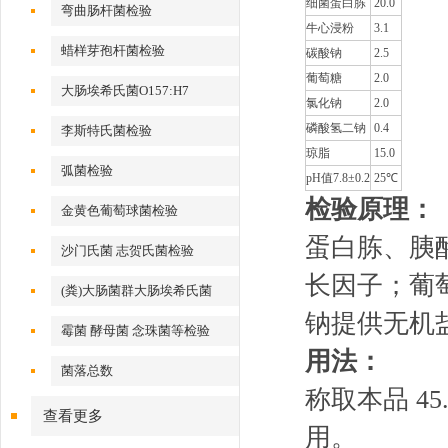
细菌蛋白胨
20.0
弯曲肠杆菌检验
牛心浸粉
3.1
蜡样芽孢杆菌检验
碳酸钠
2.5
葡萄糖
2.0
大肠埃希氏菌O157:H7
氯化钠
2.0
磷酸氢二钠
0.4
李斯特氏菌检验
琼脂
15.0
弧菌检验
pH值7.8±0.2
25℃
检验原理：
金黄色葡萄球菌检验
蛋白胨、胰
沙门氏菌 志贺氏菌检验
长因子；葡
(粪)大肠菌群大肠埃希氏菌
钠提供无机
霉菌 酵母菌 念珠菌等检验
用法：
菌落总数
称取本品 45
查看更多
用。