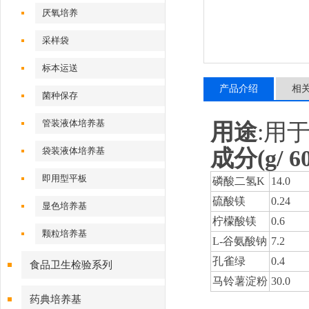
厌氧培养
采样袋
标本运送
产品介绍
相
菌种保存
管装液体培养基
用途
:用
成分(g/ 6
袋装液体培养基
即用型平板
磷酸二氢K
14.0
硫酸镁
0.24
显色培养基
柠檬酸镁
0.6
颗粒培养基
L-谷氨酸钠
7.2
孔雀绿
0.4
食品卫生检验系列
马铃薯淀粉
30.0
药典培养基