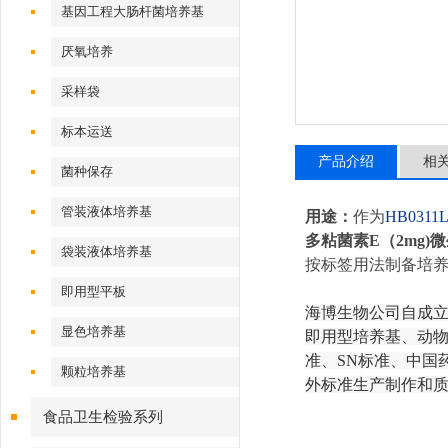
基因工程大肠杆菌培养基
厌氧培养
采样袋
标本运送
产品介绍
相
菌种保存
管装液体培养基
用途：
作为
HB031
多粘菌素E（2mg)
微
袋装液体培养基
按标签用法制备培养基
即用型平板
海博生物公司自成
显色培养基
即用型培养基、动物
准、SN标准、中国药
颗粒培养基
外标准生产制作和
食品卫生检验系列