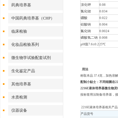
溴化钾
0.08
药典培养基
氯化锶
0.034
硼酸
0.022
中国药典培养基（CHP）
硅酸钠
0.004
氟化钠
0.0024
临床检验
磷酸氢二钠
0.008
pH值
7.6
±
0.2
化妆品检验系列
25℃
微生物学试验配套试剂
用法
生化鉴定产品
称取本品 37.4克，加热溶
配制小贴士：
不同细菌在
2
其他培养基
2216E液体培养基
微生物灵
按标签用法制备培养基，接种
水质检测
2216E液体培养基相关产品
仪器设备
产品货号