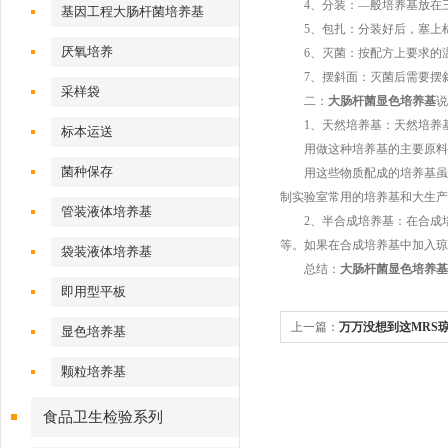
4、分装：—般培养基放在三
基因工程大肠杆菌培养基
5、包扎：分装好后，塞上棉
厌氧培养
6、灭菌：按配方上要求的温
7、摆斜面：灭菌后需要摆斜面
采样袋
二：
大肠杆菌显色培养基
说
1、天然培养基：天然培养基是
标本运送
用做这种培养基的主要原料有
菌种保存
用这些物质配成的培养基虽然
制实验室常用的培养基和大生产
管装液体培养基
2、半合成培养基：在合成培养
等。如果在合成培养基中加入琼
袋装液体培养基
总结：
大肠杆菌显色培养基
即用型平板
上一篇：
万万没想到这MRS
显色培养基
颗粒培养基
食品卫生检验系列