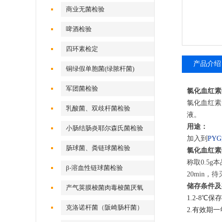
商业无菌检验
啤酒检验
四环素检定
产品介绍
铜绿假单胞菌(绿脓杆菌)
军团菌检验
氯化血红素
氯化血红素
乳酸菌、双歧杆菌检验
液。
用途：
小肠结肠炎耶尔森氏菌检验
加入到
PY
肠球菌、粪链球菌检验
氯化血红素
称取0.5g
β-溶血性链球菌检验
20min
储存条件及
产气荚膜梭菌肉毒梭菌厌氧
1.2-8℃保
克洛诺杆菌（阪崎肠杆菌）
2.有效期