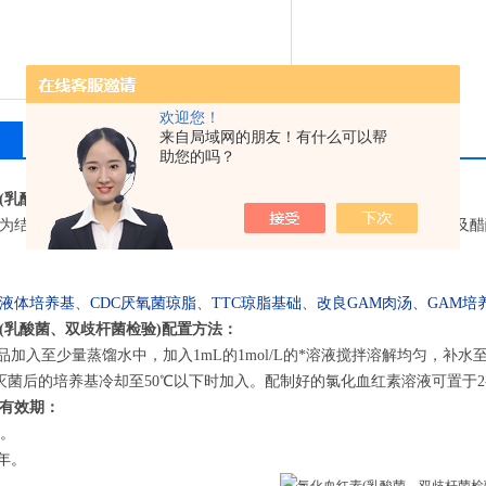
保质期：一年
产品用途：每支添加PYG液
欢迎您！
来自局域网的朋友！有什么可以帮
相关产品
留言询价
助您的吗？
(乳酸菌、双歧杆菌检验)
产品简介：
为结晶或粉末，透光为黑褐色，折光为钢蓝色，无臭无味，不溶于水及醋酸，
G液体培养基
、
CDC厌氧菌琼脂
、
TTC琼脂基础
、
改良GAM肉汤
、
GAM培
(乳酸菌、双歧杆菌检验)
配置方法：
本品加入至少量蒸馏水中，加入1mL的1mol/L的*溶液搅拌溶解均匀，补水至1
，待灭菌后的培养基冷却至50℃以下时加入。配制好的氯化血红素溶液可置于2
有效期：
存。
一年。