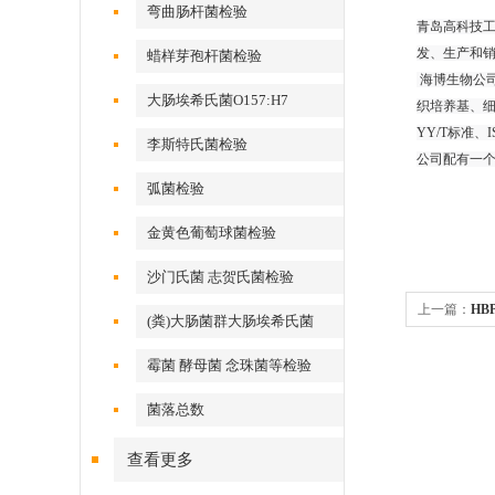
弯曲肠杆菌检验
青岛高科技工
发、生产和
蜡样芽孢杆菌检验
海博生物公
大肠埃希氏菌O157:H7
织培养基、细
YY/T标准
李斯特氏菌检验
公司配有一
弧菌检验
金黄色葡萄球菌检验
沙门氏菌 志贺氏菌检验
上一篇：
HB
(粪)大肠菌群大肠埃希氏菌
霉菌 酵母菌 念珠菌等检验
菌落总数
查看更多