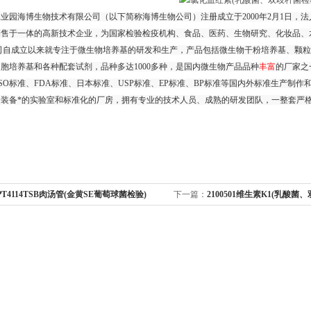
业园海博生物技术有限公司（以下简称海博生物公司）注册成立于2000年2月1日，
销售于一体的高新技术企业，为国家检验检疫机构、食品、医药、生物研究、化妆品、
司自成立以来就专注于微生物培养基的研发和生产，产品包括微生物干粉培养基、颗粒
胞培养基和各种配套试剂，品种多达1000多种，是国内微生物产品品种
丰富
的厂家之
、ISO标准、FDA标准、日本标准、USP标准、EP标准、BP标准等国内外标准生产制作
个装备*的实验室和标准化的厂房，拥有专业的技术人员、成熟的研发团队，一整套严
PT4114TSB肉汤管(金黄SE葡萄球菌检验)
下一篇：
2100501维生素K1(乳酸菌