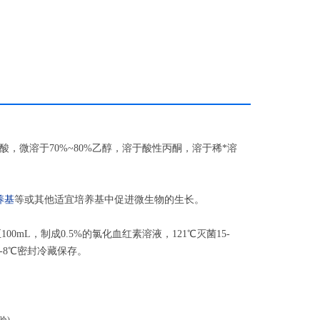
体培养基或TTC琼脂基础或CDC厌氧菌琼脂或改良GAM琼脂中
微溶于70%~80%乙醇，溶于酸性丙酮，溶于稀*溶
养基
等或其他适宜培养基中促进微生物的生长。
00mL，制成0.5%的氯化血红素溶液，121℃灭菌15-
-8℃密封冷藏保存。