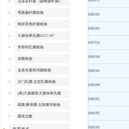
HB9211
克洛诺杆菌（阪崎肠杆菌）
弯曲肠杆菌检验
HB0382
蜡样芽孢杆菌检验
HB0383
大肠埃希氏菌O157:H7
HB7034
李斯特氏菌检验
HB0384
弧菌检验
金黄色葡萄球菌检验
HB0385
沙门氏菌 志贺氏菌检验
HB0390
(粪)大肠菌群大肠埃希氏菌
HB0391
霉菌 酵母菌 念珠菌等检验
HB0392
菌落总数
HB0393