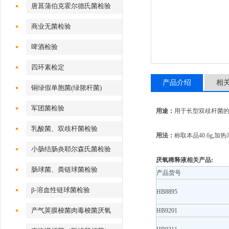
唐菖蒲伯克霍尔德氏菌检验
商业无菌检验
啤酒检验
四环素检定
产品介绍
相
铜绿假单胞菌(绿脓杆菌)
军团菌检验
用途：
用于长型双歧杆菌
乳酸菌、双歧杆菌检验
用法：
称取本品40.6g,
小肠结肠炎耶尔森氏菌检验
厌氧稀释液相关产品:
肠球菌、粪链球菌检验
产品货号
β-溶血性链球菌检验
HB8895
产气荚膜梭菌肉毒梭菌厌氧
HB9201