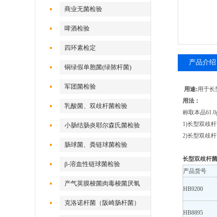
商业无菌检验
啤酒检验
四环素检定
产品介绍
铜绿假单胞菌(绿脓杆菌)
军团菌检验
用途:
用于长
用法：
乳酸菌、双歧杆菌检验
称取本品61.
1)长型双歧杆
小肠结肠炎耶尔森氏菌检验
2)长型双歧杆
肠球菌、粪链球菌检验
长型双歧杆菌
β-溶血性链球菌检验
产品货号
产气荚膜梭菌肉毒梭菌厌氧
HB9200
克洛诺杆菌（阪崎肠杆菌）
HB8895