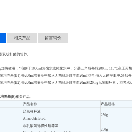
产品用途： 用于长型双歧
相关产品
留言询价
型双歧杆菌的培养。
0g加热煮沸，*溶解于1000ml蒸馏水或纯化水中，分装三角瓶每瓶200ml, 115℃高压灭菌
菌培养基(B1):每200ml培养基中加入无菌脱纤维羊血20ml,混匀.倾入无菌平皿中,冷却备
菌培养基(B2):每200ml培养基中加入无菌脱纤维羊血20ml和20mg无菌四环素，混
培养基(B)
相关产品:
产品名称
产品规格
厌氧稀释液
250g
Anaerobic Broth
非乳酸菌选择性培养基
250g