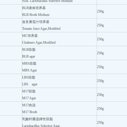
Non- Lactobacillus Selective Medium
BLB液体培养基
250g
BLB Broth Medium
改良番茄汁培养基
250g
Tomato Juice Agar,Modified
MC培养基
250g
Chalmers Agar,Modified
BLB琼脂
250g
BLB agar
MRS琼脂
250g
MRS Agar
LBS琼脂
250g
LBS agar
M17琼脂
250g
M17 Agar
M17肉汤
250g
M17 Broth
乳酸杆菌选择性琼脂
250g
Lactobacillus Selective Agar