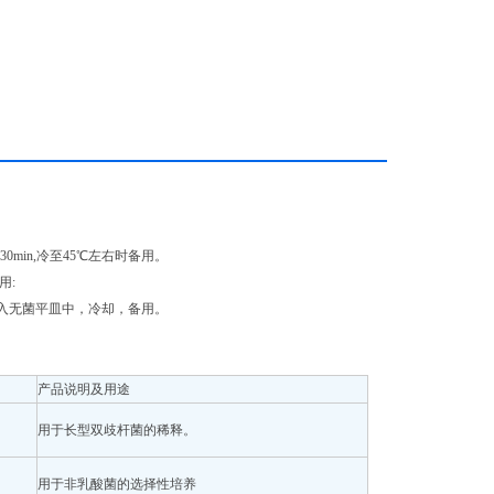
杆菌的培养
30min,冷至45℃左右时备用。
用:
匀,倾入无菌平皿中，冷却，备用。
产品说明及用途
用于长型双歧杆菌的稀释。
用于非乳酸菌的选择性培养