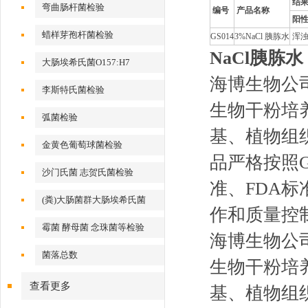
结
弯曲肠杆菌检验
编号
产品名称
阳
蜡样芽孢杆菌检验
GS014
3%NaCl 胰胨水
浑
NaCl胰胨水
大肠埃希氏菌O157:H7
海博生物公
李斯特氏菌检验
生物干粉培
弧菌检验
基、植物组
金黄色葡萄球菌检验
品严格按照G
沙门氏菌 志贺氏菌检验
准、FDA标
(粪)大肠菌群大肠埃希氏菌
作和质量控
霉菌 酵母菌 念珠菌等检验
海博生物公
菌落总数
生物干粉培
查看更多
基、植物组