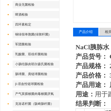
商业无菌检验
啤酒检验
四环素检定
产品介绍
相
铜绿假单胞菌(绿脓杆菌)
军团菌检验
NaCl胰胨水
乳酸菌、双歧杆菌检验
产品货号： G
小肠结肠炎耶尔森氏菌检验
产品规格： 
产品价格： 
肠球菌、粪链球菌检验
产品用途：
β-溶血性链球菌检验
用途：
用于
产气荚膜梭菌肉毒梭菌厌氧
结果判断：
克洛诺杆菌（阪崎肠杆菌）