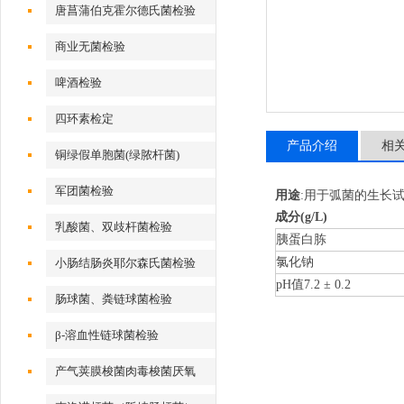
唐菖蒲伯克霍尔德氏菌检验
商业无菌检验
啤酒检验
四环素检定
产品介绍
相
铜绿假单胞菌(绿脓杆菌)
军团菌检验
用途
:用于弧菌的生长
成分
(g/L)
乳酸菌、双歧杆菌检验
胰蛋白胨
氯化钠
小肠结肠炎耶尔森氏菌检验
pH
值
7.2
±
0.2
肠球菌、粪链球菌检验
β-溶血性链球菌检验
产气荚膜梭菌肉毒梭菌厌氧