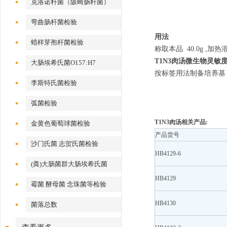
克洛诺杆菌（阪崎肠杆菌）
弯曲肠杆菌检验
用法
蜡样芽孢杆菌检验
称取本品
40.0g ,
加热
T1N3肉汤
微生物灵敏度
大肠埃希氏菌O157:H7
按标签用法制备培养基，
李斯特氏菌检验
弧菌检验
T1N3肉汤相关产品:
金黄色葡萄球菌检验
产品货号
沙门氏菌 志贺氏菌检验
HB4129-6
(粪)大肠菌群大肠埃希氏菌
HB4129
霉菌 酵母菌 念珠菌等检验
HB4130
菌落总数