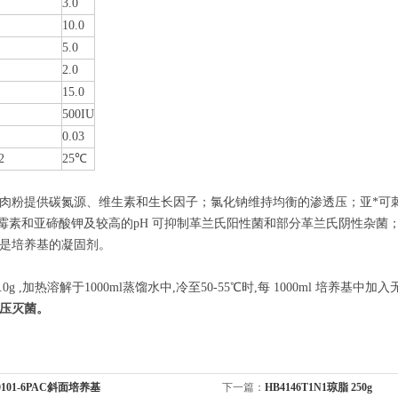
3.0
10.0
5.0
2.0
15.0
500IU
0.03
2
25℃
肉粉提供碳氮源、维生素和生长因子；氯化钠维持均衡的渗透压；亚*可
g大霉素和亚碲酸钾及较高的pH 可抑制革兰氏阳性菌和部分革兰氏阴性杂菌
是培养基的凝固剂。
.0g ,加热溶解于1000ml蒸馏水中,冷至50-55℃时,每 1000ml 培养基
高压灭菌。
0101-6PAC斜面培养基
下一篇：
HB4146T1N1琼脂 250g