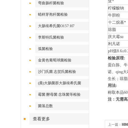
亚*
弯曲肠杆菌检验
柠檬酸钠
蜡样芽孢杆菌检验
牛胆粉
十二烷基*
大肠埃希氏菌O157:H7
琼脂
庆大霉su
李斯特氏菌检验
利凡诺
弧菌检验
pH值8.6±0.
检验原理:
金黄色葡萄球菌检验
蛋白胨、牛
沙门氏菌 志贺氏菌检验
诺、qin
生长；琼脂
(粪)大肠菌群大肠埃希氏菌
用法:
称取本品60
霉菌 酵母菌 念珠菌等检验
注：无需
菌落总数
查看更多
上一篇：
HB