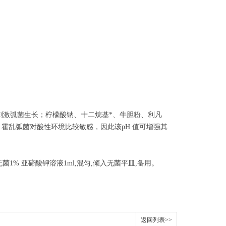
刺激弧菌生长；柠檬酸钠、十二烷基*、牛胆粉、利凡
；霍乱弧菌对酸性环境比较敏感，因此该pH 值可增强其
中加入无菌1% 亚碲酸钾溶液1ml,混匀,倾入无菌平皿,备用。
返回列表>>