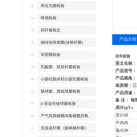
商业无菌检验
啤酒检验
四环素检定
产品介绍
铜绿假单胞菌(绿脓杆菌)
军团菌检验
四号琼脂
英文名称：No
乳酸菌、双歧杆菌检验
产品货号：H
产品规格：2
小肠结肠炎耶尔森氏菌检验
保质期：三
肠球菌、粪链球菌检验
产品用途：
备 注： 每
β-溶血性链球菌检验
成分(g/L)
蛋白胨
产气荚膜梭菌肉毒梭菌厌氧
牛肉粉
克洛诺杆菌（阪崎肠杆菌）
氯化钠