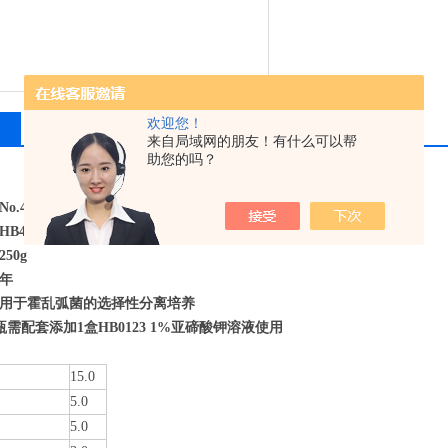
产品用途： 用于霍乱弧菌
备 注： 每瓶需配套添加1盒H
欢迎您！
相关产品
留言询价
来自局域网的朋友！有什么可以帮
助您的吗？
.4 Agar Base
B4134
50g
年
用于霍乱弧菌的选择性分离培养
瓶需配套添加1盒HB0123 1%亚碲酸钾溶液使用
15.0
5.0
5.0