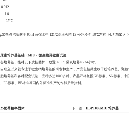
.0
12
.0
1 25
℃
g,
加热煮沸溶解于
95ml
蒸馏水中
,121
℃高压灭菌
15
分钟
,
冷至
50
℃左右
时
,
无菌加入
4
尿素培养基基础（MIU）
微生物灵敏度试验:
备培养基，接种以下质控菌株，放置36±1℃需氧培养18-24小时。
司自成立以来就专注于微生物培养基的研发和生产，产品包括微生物干粉培养基、颗粒
胞培养基和各种配套试剂，品种多达1000多种。产品严格按照GB标准、SN标准、中国
准、EP标准、BP标准等国内外标准生产制作和质量控制。
025葡萄糖半固体
下一篇：
HBPT006MIU 培养基