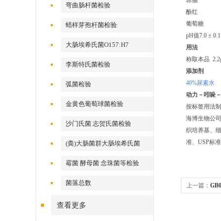
琼脂
4
弯曲肠杆菌检验
酚红
0.0
葡萄糖
1
蜡样芽孢杆菌检验
pH
值
7.0
±
0.
大肠埃希氏菌O157:H7
用法
称取本品
2.2
李斯特氏菌检验
添加剂
40%尿素水
弧菌检验
动力－吲哚－
金黄色葡萄球菌检验
按标签用法制
海博生物公
沙门氏菌 志贺氏菌检验
织培养基、细
准、USP标
(粪)大肠菌群大肠埃希氏菌
霉菌 酵母菌 念珠菌等检验
菌落总数
上一篇：
GB
查看更多