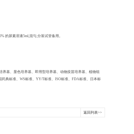
0%
的尿素溶液
5ml,
混匀
,
分装试管备用。
培养基、显色培养基、即用型培养基、动物疫苗培养基、植物组
药典标准、WS标准、YY/T标准、ISO标准、FDA标准、日本标
返回列表>>