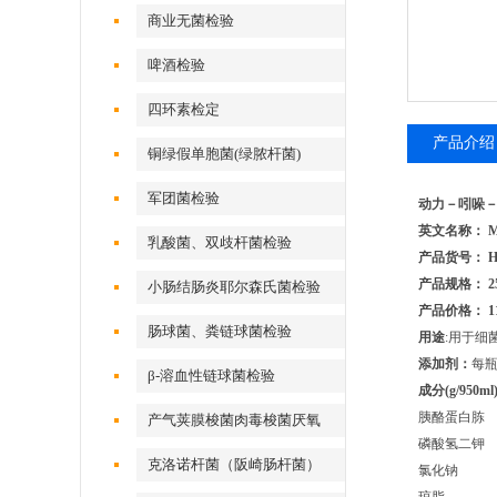
商业无菌检验
啤酒检验
四环素检定
产品介绍
铜绿假单胞菌(绿脓杆菌)
军团菌检验
动力－吲哚－
英文名称： Motil
乳酸菌、双歧杆菌检验
产品货号： HB
产品规格： 25
小肠结肠炎耶尔森氏菌检验
产品价格： 1
肠球菌、粪链球菌检验
用途
:
用于细
添加剂：
每
β-溶血性链球菌检验
成分
(g/950ml
胰酪蛋白胨
产气荚膜梭菌肉毒梭菌厌氧
磷酸氢二钾
克洛诺杆菌（阪崎肠杆菌）
氯化钠
5