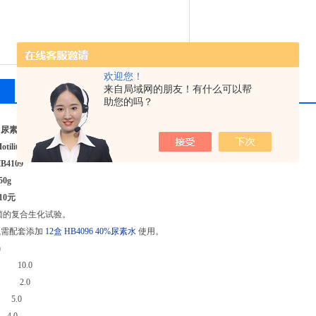
欢迎您！
来自局域网的朋友！有什么可以帮
相关产品
留言询价
助您的吗？
尿素培养基基础(MIU)
ity Indol Urea Medium Base
4109
0g
10元
菌的复合生化试验。
瓶需配套添加
12盒 HB4096 40%尿素水
使用。
)
10.0
2.0
.0