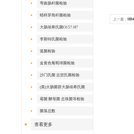
弯曲肠杆菌检验
蜡样芽孢杆菌检验
上一篇：
HB
大肠埃希氏菌O157:H7
李斯特氏菌检验
弧菌检验
金黄色葡萄球菌检验
沙门氏菌 志贺氏菌检验
(粪)大肠菌群大肠埃希氏菌
霉菌 酵母菌 念珠菌等检验
菌落总数
查看更多