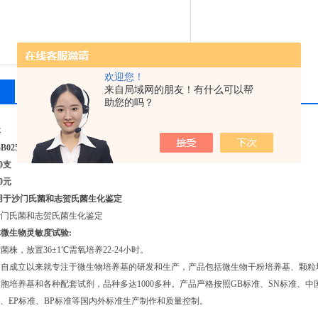
欢迎您！
来自局域网的朋友！有什么可以帮
相关产品
留言询价
助您的吗？
体
B025
0支
0元
用于沙门氏菌和志贺氏菌生化鉴定
沙门氏菌和志贺氏菌生化鉴定
体
微生物灵敏度试验:
株，放置36±1℃需氧培养22-24小时。
司自成立以来就专注于微生物培养基的研发和生产，产品包括微生物干粉培养基、颗粒
胞培养基和各种配套试剂，品种多达1000多种。产品严格按照GB标准、SN标准、中国
准、EP标准、BP标准等国内外标准生产制作和质量控制。