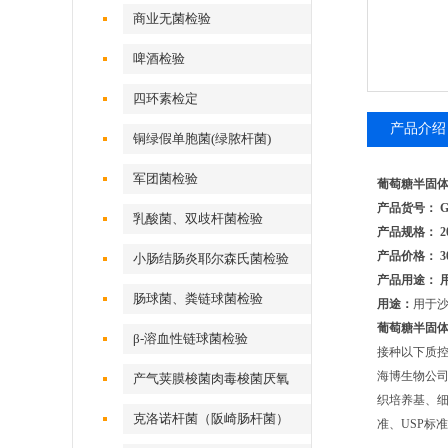
商业无菌检验
啤酒检验
四环素检定
产品介绍
铜绿假单胞菌(绿脓杆菌)
军团菌检验
葡萄糖半固
产品货号： G
乳酸菌、双歧杆菌检验
产品规格： 2
产品价格： 3
小肠结肠炎耶尔森氏菌检验
产品用途： 
肠球菌、粪链球菌检验
用途：
用于
葡萄糖半固
β-溶血性链球菌检验
接种以下质控菌
海博生物公
产气荚膜梭菌肉毒梭菌厌氧
织培养基、细
克洛诺杆菌（阪崎肠杆菌）
准、USP标