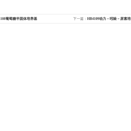
4108葡萄糖半固体培养基
下一篇：
HB4109动力－吲哚－尿素