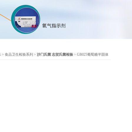
示
>
食品卫生检验系列
>
沙门氏菌 志贺氏菌检验
> GB025葡萄糖半固体
志贺氏菌生化鉴定