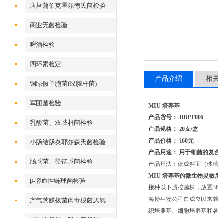
唐菖蒲伯克霍尔德氏菌检验
商业无菌检验
啤酒检验
四环素检定
产品介绍
相
铜绿假单胞菌(绿脓杆菌)
军团菌检验
MIU 培养基
产品货号： HBPT006
乳酸菌、双歧杆菌检验
产品规格： 20支/盒
产品价格： 160元
小肠结肠炎耶尔森氏菌检验
产品用途： 用于细菌的复
肠球菌、粪链球菌检验
产品用法：做成斜面（玻
MIU 培养基
的微生物灵敏度
β-溶血性链球菌检验
接种以下质控菌株，放置36±
海博生物公司自成立以来
产气荚膜梭菌肉毒梭菌厌氧
织培养基、细胞培养基和各种