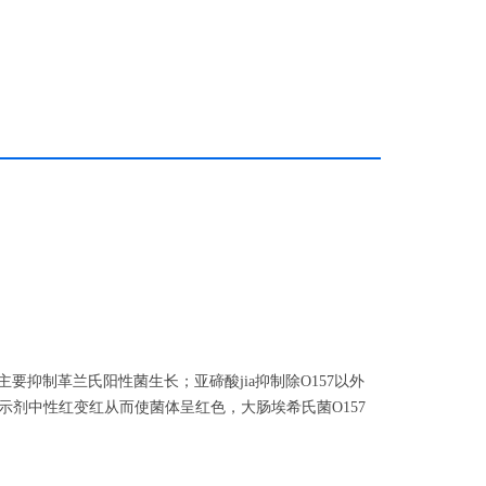
57的分离培养
抑制革兰氏阳性菌生长；亚碲酸jia抑制除O157以外
示剂中性红变红从而使菌体呈红色，大肠埃希氏菌O157