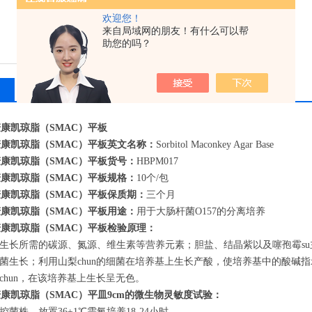
产品用途：用于大肠杆菌O1
欢迎您！
来自局域网的朋友！有什么可以帮
备注：保存温度：2-8℃
助您的吗？
相关产品
留言询价
n麦康凯琼脂（SMAC）平板
n麦康凯琼脂（SMAC）平板
英文名称：
Sorbitol Maconkey Agar Base
n麦康凯琼脂（SMAC）平板
货号：
HBPM017
n麦康凯琼脂（SMAC）平板
规格：
10个/包
n麦康凯琼脂（SMAC）平板
保质期：
三个月
n麦康凯琼脂（SMAC）平板
用途：
用于大肠杆菌O157的分离培养
n麦康凯琼脂（SMAC）平板检验原理：
生长所需的碳源、氮源、维生素等营养元素；胆盐、结晶紫以及噻孢霉su主要
菌生长；利用山梨chun的细菌在培养基上生长产酸，使培养基中的酸碱指
chun，在该培养基上生长呈无色。
麦康凯琼脂（SMAC）平皿9cm的
微生物灵敏度试验：
菌株，放置36±1℃需氧培养18-24小时。