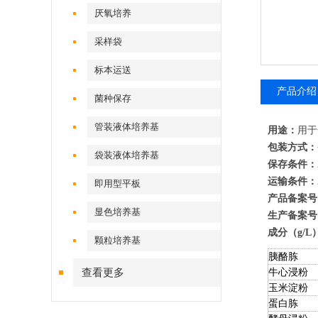
厌氧培养
采样袋
标本运送
产品介绍
菌种保存
管装液体培养基
用途：
用于
包装方式：
袋装液体培养基
保存条件：
运输条件：
即用型平板
产品备案号
显色培养基
生产备案号
成分（g/L
颗粒培养基
胰酪胨
查看更多
牛心浸粉
玉米淀粉
蛋白胨