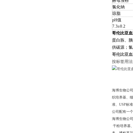
酵母浸粉
氯化钠
琼脂
pH值
7.3±0.2
哥伦比亚血琼
蛋白胨、胰
供碳源；氯
哥伦比亚血
按标签用法
海博生物公
织培养基、细
准、USP标
公司配有一
海博生物公
干粉培养基、