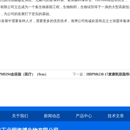
氏阴性细菌鉴定系统、无菌均质袋/采样袋、瓷珠菌种保存管、HBTube高透明试管 。
术有限公司立志成为一个集生物基因工程，生物制药，生物试剂等于一身的大型高新技
持，为公司的发展打下坚实的基础。
步发展中需要各种人才，需要更多的优良技术，海博公司热诚欢迎有志之士加盟本集体
PM9294血琼脂（医疗）（9cm）
下一篇：
HBPM6238-17麦康凯琼
（9cm）
关于我们
新闻动态
产品中心
技术文章