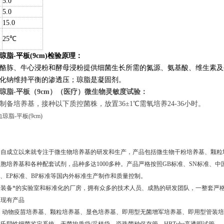
5.0
5.0
15.0
25℃
脂-平板(9cm)
检验原理：
酪胨、牛心浸粉和酵母浸粉提供细菌生长所需的氮源、氨基酸、维生素及
化钠维持平衡的渗透压；琼脂是凝固剂。
琼脂-平板（9cm）（医疗）微生物灵敏度试验：
制备培养基，接种以下质控菌株，放置36±1℃需氧培养24-36小时。
司自成立以来就专注于微生物培养基的研发和生产，产品包括微生物干粉培养基、颗粒
胞培养基和各种配套试剂，品种多达1000多种。产品严格按照GB标准、SN标准、中国
准、EP标准、BP标准等国内外标准生产制作和质量控制。
个装备*的实验室和标准化的厂房，拥有众多的技术人员、成熟的研发团队，一整套严
司现有产品
动物疫苗培养基、颗粒培养基、显色培养基、即用型无菌增军培养基、即用型管装培