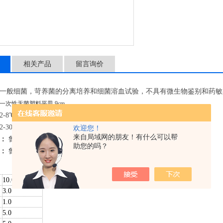
产品用途：用于一般细菌，
的作用
备 注：产品备案号：鲁青械备2
生产备案号：鲁青药食监械生产
此为临床用专用货号，非临床用
相关产品
留言询价
一般细菌，苛养菌的分离培养和细菌溶血试验，不具有微生物鉴别和药敏
一次性无菌塑料平皿 9cm。
2-8℃，保质期三个月。
2-30℃条件下≤7天
欢迎您！
来自局域网的朋友！有什么可以帮
：
鲁青械备20240284
助您的吗？
：
鲁青药食监械生产备20150002号
）
10.0
3.0
1.0
5.0