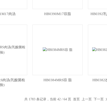
91M17肉汤
HB0390M17琼脂
HB039
MRS肉汤(乳酸菌检
HB0384MRS琼 脂
HB03
验)
共 1783 条记录，当前 42 / 64 页
首页
上一页
下一页