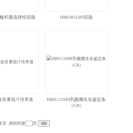
2乳酸杆菌选择性琼脂
HB0385LBS琼脂
82改良番茄汁培养基
HBIG11HBI乳酸菌生化鉴定条
（GB）
末页
跳转到第
页