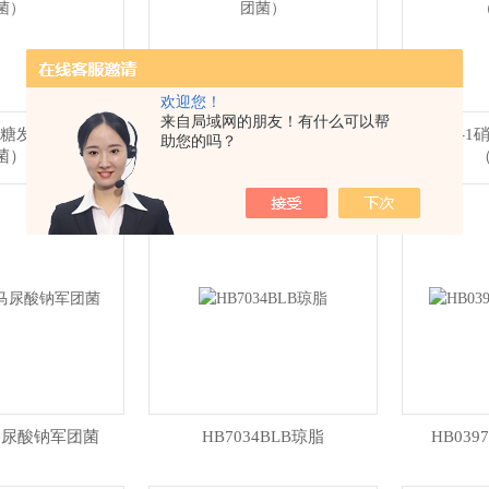
欢迎您！
来自局域网的朋友！有什么可以帮
麦芽糖发酵管（军团
SN039-1明胶液化生化管（军团
SN047
助您的吗？
菌）
菌）
1马尿酸钠军团菌
HB7034BLB琼脂
HB03