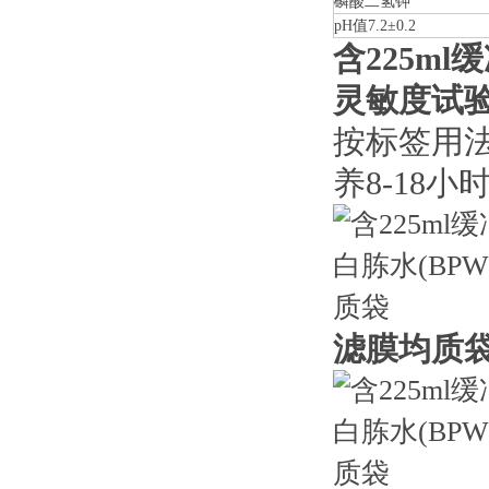
磷酸二氢钾
pH值7.2±0.2
含225ml
灵敏度试
按标签用法
养8-18小
滤膜均质