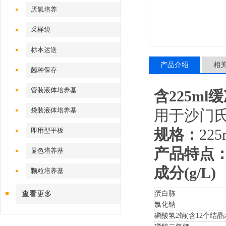
厌氧培养
采样袋
标本运送
产品介绍
相
菌种保存
管装液体培养基
含225ml
袋装液体培养基
用于沙门
规格：
225
即用型平板
产品特点
显色培养基
成分(g/L)
颗粒培养基
查看更多
蛋白胨
氯化钠
磷酸氢2钠(含12个结晶