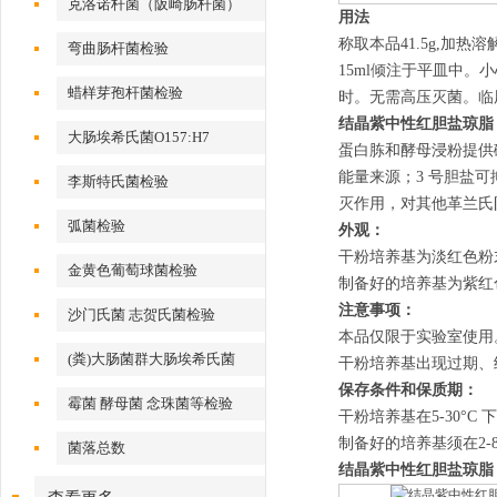
克洛诺杆菌（阪崎肠杆菌）
用法
称取本品
41.5g,
加热溶
弯曲肠杆菌检验
15ml
倾注于平皿中。小
蜡样芽孢杆菌检验
时。无需高压灭菌。临
结晶紫中性红胆盐琼脂
大肠埃希氏菌O157:H7
蛋白胨和酵母浸粉提供
能量来源；3 号胆盐
李斯特氏菌检验
灭作用，对其他革兰氏
弧菌检验
外观：
干粉培养基为淡红色粉
金黄色葡萄球菌检验
制备好的培养基为紫红
注意事项：
沙门氏菌 志贺氏菌检验
本品仅限于实验室使用
(粪)大肠菌群大肠埃希氏菌
干粉培养基出现过期、
保存条件和保质期：
霉菌 酵母菌 念珠菌等检验
干粉培养基在5-30°
制备好的培养基须在2-8
菌落总数
结晶紫中性红胆盐琼脂