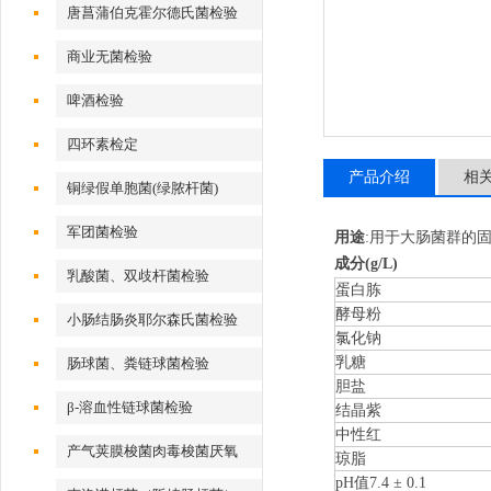
唐菖蒲伯克霍尔德氏菌检验
商业无菌检验
啤酒检验
四环素检定
产品介绍
相
铜绿假单胞菌(绿脓杆菌)
军团菌检验
用途
:用于大肠菌群的
成分
(g/L)
乳酸菌、双歧杆菌检验
蛋白胨
酵母粉
小肠结肠炎耶尔森氏菌检验
氯化钠
乳糖
肠球菌、粪链球菌检验
胆盐
β-溶血性链球菌检验
结晶紫
中性红
产气荚膜梭菌肉毒梭菌厌氧
琼脂
pH
值
7.4
±
0.1