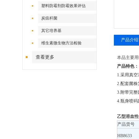
塑料防霉剂防霉效果评估
炭疽杆菌
其它培养基
产品介绍
维生素微生物方法检验
查看更多
本品主要用
产品特色：
1.采用真
2.配套菌
3.附带完
4.瓶身喷
乙型溶血性链
产品货号
HB8633