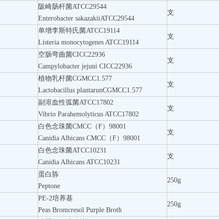
阪崎肠杆菌ATCC29544
支
Enterobacter sakazakiiATCC29544
单增李斯特氏菌ATCC19114
支
Listeria monocytogenes ATCC19114
空肠弯曲菌CICC22936
支
Campylobacter jejuni CICC22936
植物乳杆菌CGMCC1.577
支
Lactobacillus plantarunCGMCC1.577
副溶血性弧菌ATCC17802
支
Vibrio Parahemolyticus ATCC17802
白色念珠菌CMCC（F）98001
支
Canidia Albicans CMCC（F）98001
白色念珠菌ATCC10231
支
Canidia Albicans ATCC10231
蛋白胨
250g
Peptone
PE-2培养基
250g
Peas Bromcresol Purple Broth