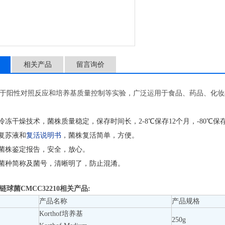
保质期： 二年
产品用途： 主要用于阳性
相关产品
留言询价
于阳性对照反应和培养基质量控制等实验，广泛运用于食品、药品、化妆
空冷冻干燥技术，菌株质量稳定，保存时间长，2-8℃保存12个月，-80℃保
株复苏液和
复活说明书
，菌株复活简单，方便。
整菌株鉴定报告，安全，放心。
码菌种简称及菌号，清晰明了，防止混淆。
球菌CMCC32210
相关产品:
产品名称
产品规格
Korthof培养基
250g