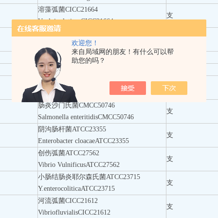
溶藻弧菌CICC21664
支
V. alginolyticusCICC21664
金黄色葡萄球菌ATCC29213
支
欢迎您！
Staphylococcus aureusATCC29213
来自局域网的朋友！有什么可以帮
都柏林沙门氏菌CICC21497
支
助您的吗？
甲型副伤寒沙门氏菌CMCC（B）50093
支
表皮葡萄球菌CMCC26069
支
Staphylococcus EpidermidisCMCC26069
肠炎沙门氏菌CMCC50746
支
Salmonella enteritidisCMCC50746
阴沟肠杆菌ATCC23355
支
Enterobacter cloacaeATCC23355
创伤弧菌ATCC27562
支
Vibrio VulnificusATCC27562
小肠结肠炎耶尔森氏菌ATCC23715
支
Y.enterocoliticaATCC23715
河流弧菌CICC21612
支
VibriofluvialisCICC21612