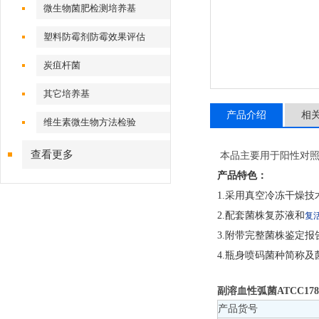
微生物菌肥检测培养基
塑料防霉剂防霉效果评估
炭疽杆菌
其它培养基
产品介绍
相
维生素微生物方法检验
查看更多
本品主要用于阳性对
产品特色：
1.采用真空冷冻干燥技
2.配套菌株复苏液和
复
3.附带完整菌株鉴定
4.瓶身喷码菌种简称
副溶血性弧菌ATCC178
产品货号