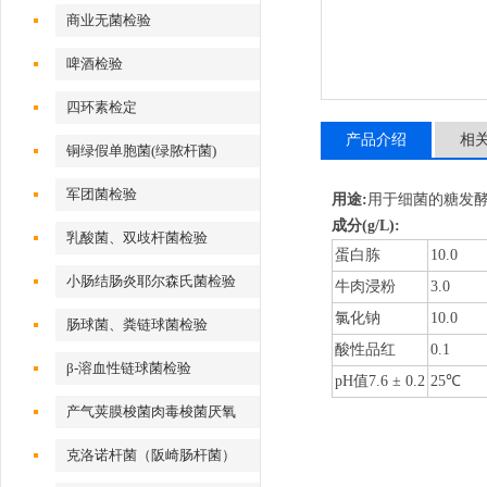
商业无菌检验
啤酒检验
四环素检定
产品介绍
相
铜绿假单胞菌(绿脓杆菌)
军团菌检验
用途:
用于细菌的糖发
成分(g/L):
乳酸菌、双歧杆菌检验
蛋白胨
10.0
小肠结肠炎耶尔森氏菌检验
牛肉浸粉
3.0
氯化钠
10.0
肠球菌、粪链球菌检验
酸性品红
0.1
β-溶血性链球菌检验
pH值7.6 ± 0.2
25℃
产气荚膜梭菌肉毒梭菌厌氧
克洛诺杆菌（阪崎肠杆菌）