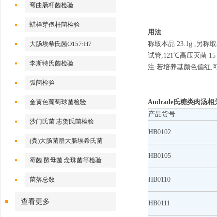
弯曲肠杆菌检验
蜡样芽孢杆菌检验
用法
大肠埃希氏菌O157:H7
称取本品 23.1g ,另
试管,121℃高压灭菌 1
李斯特氏菌检验
注:若培养基颜色偏红,可
弧菌检验
金黄色葡萄球菌检验
Andrade氏糖类肉汤相
产品货号
沙门氏菌 志贺氏菌检验
HB0102
(粪)大肠菌群大肠埃希氏菌
HB0105
霉菌 酵母菌 念珠菌等检验
菌落总数
HB0110
查看更多
HB0111