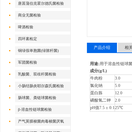
唐菖蒲伯克霍尔德氏菌检验
商业无菌检验
啤酒检验
四环素检定
产品介绍
相
铜绿假单胞菌(绿脓杆菌)
军团菌检验
用途:
用于溶血性链球菌
成分
(g/L)
乳酸菌、双歧杆菌检验
牛肉粉
3.0
氯化钠
5.0
小肠结肠炎耶尔森氏菌检验
蛋白胨
12.0
肠球菌、粪链球菌检验
磷酸氢二钾
2.0
pH
值
7.5
±
0.1
25
℃
β-溶血性链球菌检验
产气荚膜梭菌肉毒梭菌厌氧