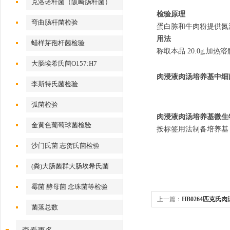
克洛诺杆菌（阪崎肠杆菌）
检验原理
弯曲肠杆菌检验
蛋白胨和牛肉粉提供氮
用法
蜡样芽孢杆菌检验
称取本品
20.0g,
加热溶
大肠埃希氏菌O157:H7
肉浸液肉汤培养基
中细
李斯特氏菌检验
弧菌检验
肉浸液肉汤培养基
微生
金黄色葡萄球菌检验
按标签用法制备培养基，
沙门氏菌 志贺氏菌检验
(粪)大肠菌群大肠埃希氏菌
霉菌 酵母菌 念珠菌等检验
上一篇：
HB0264匹克氏肉汤
菌落总数