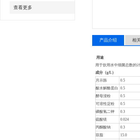
查看更多
产品介绍
相
用途
用于饮用水中细菌总数的
成分（
g/L
）
月示胨
0.5
酸水解酪蛋白
0.5
酵母浸粉
0.5
可溶性淀粉
0.5
磷酸氢二钾
0.3
硫酸镁
0.024
丙酮酸钠
0.3
琼脂
15.0