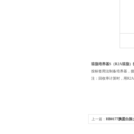
琼脂培养基S（R2A琼脂）
按标签用法制备培养基，接种
注：回收率计算时，用R2
上一篇：
HB0177胰蛋白