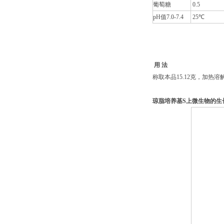
葡萄糖
0.5
pH
值7.0-7.4
25℃
用 法
称取本品15.12克，加热溶
琼脂培养基S上微生物的生