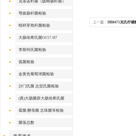
克洛诺杆菌（阪崎肠杆菌）
弯曲肠杆菌检验
上一篇：
HB8471克氏柠
蜡样芽孢杆菌检验
大肠埃希氏菌O157:H7
李斯特氏菌检验
弧菌检验
金黄色葡萄球菌检验
沙门氏菌 志贺氏菌检验
(粪)大肠菌群大肠埃希氏菌
霉菌 酵母菌 念珠菌等检验
菌落总数