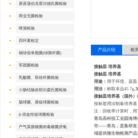
唐菖蒲伯克霍尔德氏菌检验
商业无菌检验
啤酒检验
四环素检定
产品介绍
相
铜绿假单胞菌(绿脓杆菌)
军团菌检验
接触皿 培养基
接触皿 培养基
乳酸菌、双歧杆菌检验
用途：
用于环境、器皿
用法：
称取本品45.7g
小肠结肠炎耶尔森氏菌检验
接触皿培养基
（国外）
肠球菌、粪链球菌检验
按标签用法制备培养基，
注：回收率计算时，用
β-溶血性链球菌检验
青岛高科技工业园海博
市——青岛，是集研发
产气荚膜梭菌肉毒梭菌厌氧
域提供微生物检测产品