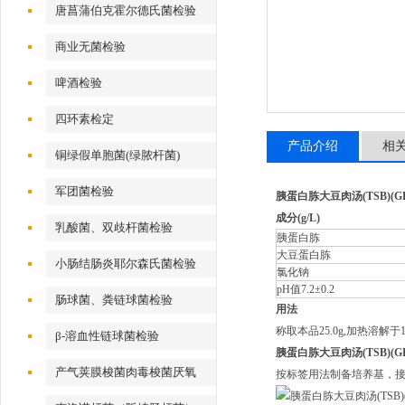
唐菖蒲伯克霍尔德氏菌检验
商业无菌检验
啤酒检验
四环素检定
产品介绍
相
铜绿假单胞菌(绿脓杆菌)
军团菌检验
胰蛋白胨大豆肉汤(TSB)(GB47
成分(g/L)
乳酸菌、双歧杆菌检验
胰蛋白胨
大豆蛋白胨
小肠结肠炎耶尔森氏菌检验
氯化钠
pH值7.2±0.2
肠球菌、粪链球菌检验
用法
称取本品25.0g,加热溶解于
β-溶血性链球菌检验
胰蛋白胨大豆肉汤(TSB)(GB47
产气荚膜梭菌肉毒梭菌厌氧
按标签用法制备培养基，接种