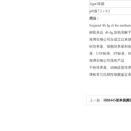
Agar/琼脂
pH值7.2 ± 0.2
用法：
Suspend 46.4g of the medium i
称取本品 46.4g,加热溶解
海博生物公司自成立以来
织培养基、细胞培养基和各种
准、USP标准、EP标准
海博生物公司现有产品
干粉培养基、动物疫苗培养
博检革兰氏阴性细菌鉴定系统
上一篇：
HB8445假单胞