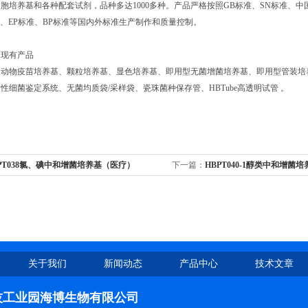
胞培养基和各种配套试剂，品种多达1000多种。产品严格按照GB标准、SN标准、中国
准、EP标准、BP标准等国内外标准生产制作和质量控制。
司现有产品
动物疫苗培养基、颗粒培养基、显色培养基、即用型无菌增菌培养基、即用型管装培养
性细菌鉴定系统、无菌均质袋/采样袋、瓷珠菌种保存管、HBTube高透明试管 。
PT038氯、碘中和增菌培养基（医疗）
下一篇：
HBPT040-1醇类中和增菌培
样)
关于我们
新闻动态
产品中心
技术文章
技工业园海博生物有限公司