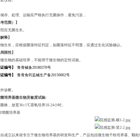
配套仪器。
】
、储存、处理、运输应严格执行无菌操作，避免污染，
参考范围）】
对照应无菌生长。
的解释】
生物生长，应根据菌落特征判定，如菌落特征不明显，应通过生化试验确认。
的局限性】
于微生物的基础培养，不能用于微生物的定性试验。
凭证编号】
鲁青械备20180370号
凭证编号】
鲁青食药监械生产备20150002号
】
体外诊断。
增菌培养基
微生物灵敏度试验:
株，放置36±1℃需氧培养18-24小时。
司自成立以来就专注于微生物培养基的研发和生产，产品包括微生物干粉培养基、颗粒