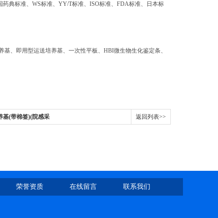
药典标准、WS标准、YY/T标准、ISO标准、FDA标准、日本标
基、即用型运送培养基、一次性平板、HBI微生物生化鉴定条、
养基(带棉签)(院感采
返回列表>>
荣誉资质
在线留言
联系我们