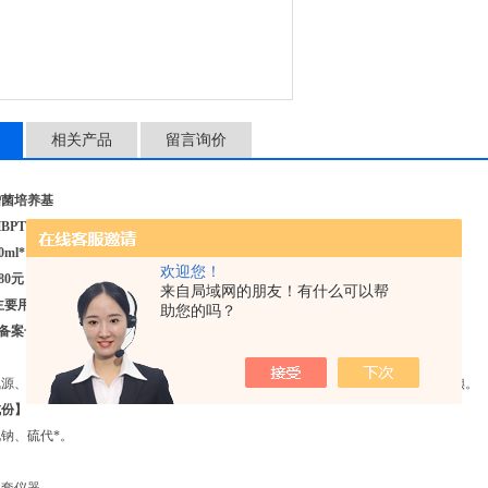
备 注：生产备案号：鲁青食药
相关产品
留言询价
增菌培养基
PT038-50
ml*10
欢迎您！
80元
来自局域网的朋友！有什么可以帮
主要用于含有氯、碘、过氧化物消毒剂样品的增菌培养
助您的吗？
备案号：鲁青食药监械生产备20150002号；
】
氮源、维生素和生长因子；氯化钠维持均衡的渗透压；硫代*中和消毒剂中的氯和碘。
成份】
钠、硫代*。
】