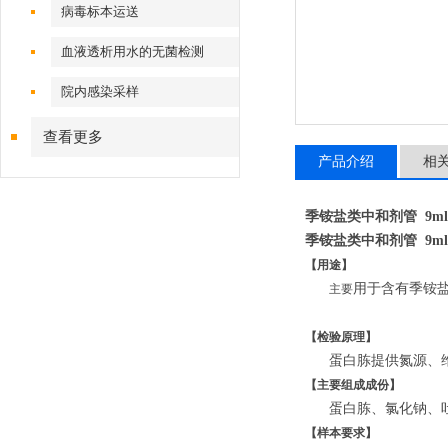
病毒标本运送
血液透析用水的无菌检测
院内感染采样
查看更多
产品介绍
相
季铵盐类中和剂管 9ml*
季铵盐类中和剂管 9ml*
【用途】
用于含有季铵盐类
主要
【检验原理】
蛋白胨提供氮源、
【主要组成成份】
蛋白胨、氯化钠、吐
【样本要求】