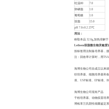
吐温80
7.0
卵磷脂
1.0
葡萄糖
1.0
琼脂
15.0
pH 7.0±0.2 25℃
用法：
称取本品 32.0g,加热溶解于 
Letheen琼脂
微生物灵敏度
按标签用法制备培养基，接种
注：回收率计算时，用TS
海博生物公司自成立以来
织培养基、细胞培养基和各种
准、USP标准、EP标准
海博生物公司现有产品
干粉培养基、动物疫苗培养
博检革兰氏阴性细菌鉴定系统