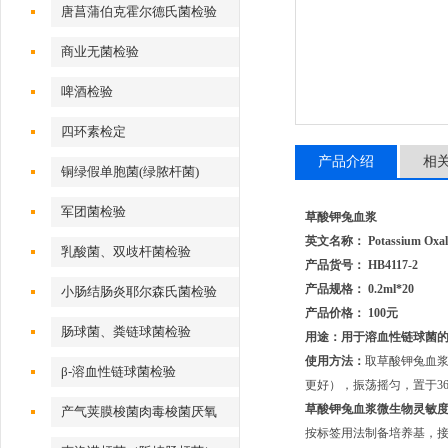
唐菖蒲伯克霍尔德氏菌检验
商业无菌检验
啤酒检验
四环素检定
产品介绍
相
铜绿假单胞菌(绿脓杆菌)
军团菌检验
草酸钾兔血浆
英文名称： Potassium Oxalat
乳酸菌、双歧杆菌检验
产品货号： HB4117-2
产品规格： 0.2ml*20
小肠结肠炎耶尔森氏菌检验
产品价格： 100元
肠球菌、粪链球菌检验
用途：用于溶血性链球菌
使用方法：
取草酸钾兔血浆0.
β-溶血性链球菌检验
更好），振荡摇匀，置于36
草酸钾兔血浆
微生物灵敏度
产气荚膜梭菌肉毒梭菌厌氧
按标签用法制备培养基，接种以