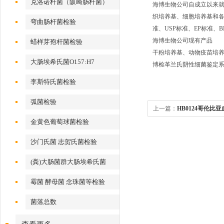
克洛诺杆菌（阪崎肠杆菌）
海博生物公司自成立以来
织培养基、细胞培养基和各种
弯曲肠杆菌检验
准、USP标准、EP标准
海博生物公司现有产品
蜡样芽孢杆菌检验
干粉培养基、动物疫苗培养
大肠埃希氏菌O157:H7
博检革兰氏阴性细菌鉴定系统
李斯特氏菌检验
弧菌检验
上一篇：
HB0124哥伦比
金黄色葡萄球菌检验
沙门氏菌 志贺氏菌检验
(粪)大肠菌群大肠埃希氏菌
霉菌 酵母菌 念珠菌等检验
菌落总数