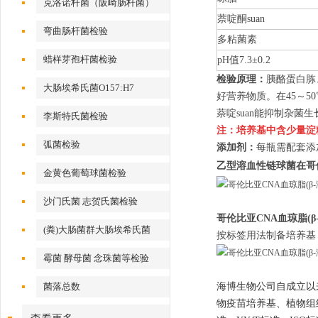
克洛诺杆菌（阪崎肠杆菌）
萘啶酮suan
弯曲肠杆菌检验
多粘菌素
蜡样芽孢杆菌检验
pH值7.3±0.2
检验原理：
胰酪蛋白胨
大肠埃希氏菌O157:H7
好营养物质。在45～
萘啶suan能抑制杂菌生
李斯特氏菌检验
注：培养基中含少量淀
弧菌检验
添加剂：
每瓶需配套添
乙型溶血性链球菌在哥伦
金黄色葡萄球菌检验
沙门氏菌 志贺氏菌检验
哥伦比亚CNA血琼脂(β
(粪)大肠菌群大肠埃希氏菌
按标签用法制备培养基，
霉菌 酵母菌 念珠菌等检验
菌落总数
海博生物公司自成立以
物疫苗培养基、植物组