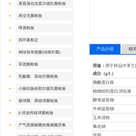
唐菖蒲伯克霍尔德氏菌检验
商业无菌检验
啤酒检验
四环素检定
产品介绍
相
铜绿假单胞菌(绿脓杆菌)
军团菌检验
用途：
用于样品中革兰
成分（g/L）
乳酸菌、双歧杆菌检验
胰酪蛋白胨
小肠结肠炎耶尔森氏菌检验
植物组织蛋白消化液
酵母提取物
肠球菌、粪链球菌检验
牛肉提取物
β-溶血性链球菌检验
玉米浸粉
产气荚膜梭菌肉毒梭菌厌氧
氯化钠
琼脂