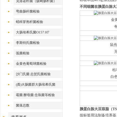
克洛诺杆菌（阪崎肠杆菌）
不同细菌在
胰蛋白胨大
弯曲肠杆菌检验
金
蜡样芽孢杆菌检验
大肠埃希氏菌O157:H7
李斯特氏菌检验
鼠伤
弧菌检验
金黄色葡萄球菌检验
枯
沙门氏菌 志贺氏菌检验
白
(粪)大肠菌群大肠埃希氏菌
霉菌 酵母菌 念珠菌等检验
菌落总数
胰蛋白胨大豆琼脂（TS
按标签用法制备培养基，