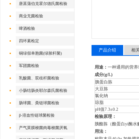
唐菖蒲伯克霍尔德氏菌检验
商业无菌检验
啤酒检验
四环素检定
产品介绍
相
铜绿假单胞菌(绿脓杆菌)
军团菌检验
用途：
一种通用的营养
成分(g/L)
乳酸菌、双歧杆菌检验
胰蛋白胨
大豆胨
小肠结肠炎耶尔森氏菌检验
氯化钠
琼脂
肠球菌、粪链球菌检验
pH值7.3±0.2
β-溶血性链球菌检验
检验原理：
胰酪胨（酪蛋白yi酶
产气荚膜梭菌肉毒梭菌厌氧
用法：
称取本品40.0g,加热