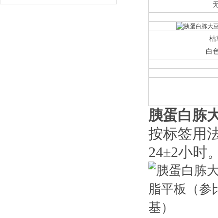
枯
白
胰蛋白胨
按标签用
24±2小时