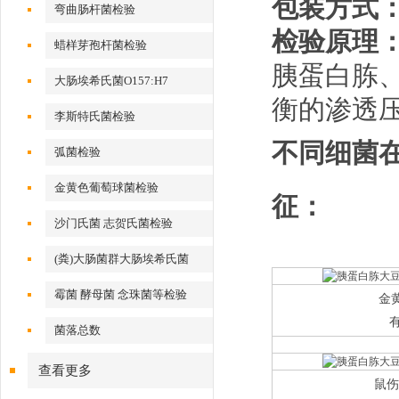
包装方式
弯曲肠杆菌检验
检验原理
蜡样芽孢杆菌检验
胰蛋白胨
大肠埃希氏菌O157:H7
衡的渗透
李斯特氏菌检验
不同细菌
弧菌检验
金黄色葡萄球菌检验
征：
沙门氏菌 志贺氏菌检验
(粪)大肠菌群大肠埃希氏菌
霉菌 酵母菌 念珠菌等检验
金
菌落总数
查看更多
鼠伤