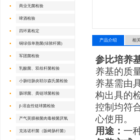
商业无菌检验
啤酒检验
四环素检定
产品介绍
相
铜绿假单胞菌(绿脓杆菌)
军团菌检验
参比培养
乳酸菌、双歧杆菌检验
养基的质
养基需由
小肠结肠炎耶尔森氏菌检验
构出具的
肠球菌、粪链球菌检验
控制均符合G
β-溶血性链球菌检验
心使用。
产气荚膜梭菌肉毒梭菌厌氧
用途：
一
克洛诺杆菌（阪崎肠杆菌）