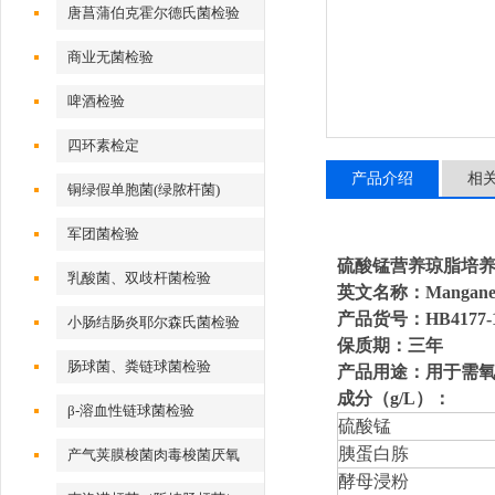
唐菖蒲伯克霍尔德氏菌检验
商业无菌检验
啤酒检验
四环素检定
产品介绍
相
铜绿假单胞菌(绿脓杆菌)
军团菌检验
硫酸锰营养琼脂培
乳酸菌、双歧杆菌检验
英文名称：Manganese S
产品货号：HB4177-
小肠结肠炎耶尔森氏菌检验
保质期：三年
肠球菌、粪链球菌检验
产品用途：用于需
成分（g/L）：
β-溶血性链球菌检验
硫酸锰
胰蛋白胨
产气荚膜梭菌肉毒梭菌厌氧
酵母浸粉