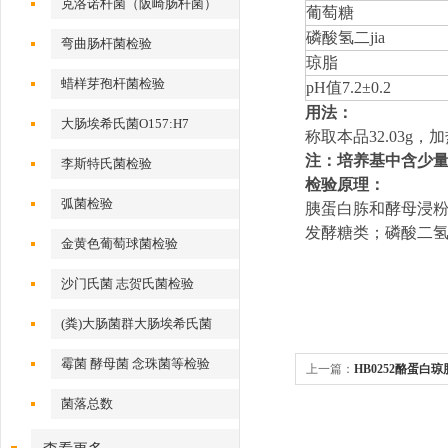
克洛诺杆菌（阪崎肠杆菌）
葡萄糖
磷酸氢二jia
弯曲肠杆菌检验
琼脂
蜡样芽孢杆菌检验
pH值7.2±0.2
用法：
大肠埃希氏菌O157:H7
称取本品32.03g，
注：培养基中含少
李斯特氏菌检验
检验原理：
弧菌检验
胰蛋白胨和酵母浸
发酵糖类；磷酸二氢
金黄色葡萄球菌检验
沙门氏菌 志贺氏菌检验
(粪)大肠菌群大肠埃希氏菌
霉菌 酵母菌 念珠菌等检验
上一篇：
HB0252酪蛋白琼
菌落总数