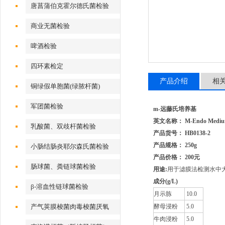
唐菖蒲伯克霍尔德氏菌检验
商业无菌检验
啤酒检验
四环素检定
产品介绍
相
铜绿假单胞菌(绿脓杆菌)
军团菌检验
m-远藤氏培养基
英文名称： M-Endo Medi
乳酸菌、双歧杆菌检验
产品货号： HB0138-2
产品规格： 250g
小肠结肠炎耶尔森氏菌检验
产品价格： 200元
肠球菌、粪链球菌检验
用途:
用于滤膜法检测水中
成分
(g/L)
β-溶血性链球菌检验
月示胨
10.0
产气荚膜梭菌肉毒梭菌厌氧
酵母浸粉
5.0
牛肉浸粉
5.0