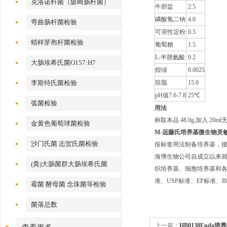
克洛诺杆菌（阪崎肠杆菌）
牛胆盐
2.5
磷酸氢二钠
4.0
弯曲肠杆菌检验
可溶性淀粉
0.5
蜡样芽孢杆菌检验
葡萄糖
1.5
L-
半胱氨酸
0.2
大肠埃希氏菌O157:H7
煌绿
0.0025
李斯特氏菌检验
琼脂
15.0
pH
值
7.6-7.8
25℃
弧菌检验
用法
称取本品 48.0g,加入 2
金黄色葡萄球菌检验
M-远藤氏培养基
微生物灵敏
沙门氏菌 志贺氏菌检验
按标签用法制备培养基，接种
海博生物公司自成立以来
(粪)大肠菌群大肠埃希氏菌
织培养基、细胞培养基和各种
准、USP标准、EP标准
霉菌 酵母菌 念珠菌等检验
菌落总数
上一篇：
HB0138Endo培