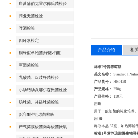
唐菖蒲伯克霍尔德氏菌检验
商业无菌检验
啤酒检验
四环素检定
产品介绍
相
铜绿假单胞菌(绿脓杆菌)
军团菌检验
标准I号营养琼脂
英文名称：
Standard I Nutri
乳酸菌、双歧杆菌检验
产品货号：
HB0150
产品规格：
250g
小肠结肠炎耶尔森氏菌检验
产品价格：
110元
肠球菌、粪链球菌检验
用途
用于一般细菌的纯化培养
β-溶血性链球菌检验
用 法
称取本品 37克，加热溶解于
产气荚膜梭菌肉毒梭菌厌氧
标准1号营养琼脂
微生物灵