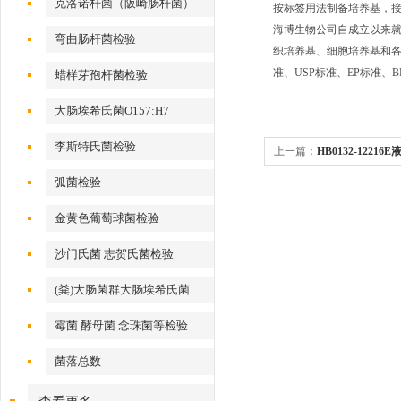
克洛诺杆菌（阪崎肠杆菌）
按标签用法制备培养基，接种
海博生物公司自成立以来
弯曲肠杆菌检验
织培养基、细胞培养基和各种
准、USP标准、EP标准
蜡样芽孢杆菌检验
大肠埃希氏菌O157:H7
李斯特氏菌检验
上一篇：
HB0132-1221
弧菌检验
金黄色葡萄球菌检验
沙门氏菌 志贺氏菌检验
(粪)大肠菌群大肠埃希氏菌
霉菌 酵母菌 念珠菌等检验
菌落总数