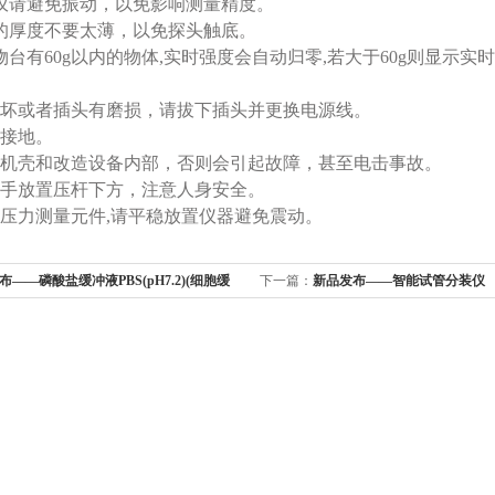
仪请避免振动，以免影响测量精度。
的厚度不要太薄，以免探头触底。
物台有60g以内的物体,实时强度会自动归零,若大于60g则显示实
坏或者插头有磨损，请拔下插头并更换电源线。
接地。
机壳和改造设备内部，否则会引起故障，甚至电击事故。
手放置压杆下方，注意人身安全。
压力测量元件,请平稳放置仪器避免震动。
布——磷酸盐缓冲液PBS(pH7.2)(细胞缓
下一篇：
新品发布——智能试管分装仪