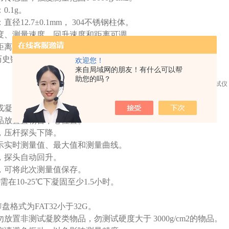
0.1g。
径12.7±0.1mm， 304不锈钢柱体。
度、测量速度、回升速度和距离可调。
离：1-50mm。
历史数据。
欢迎您！
来自局域网的朋友！有什么可以帮
助您的吗？
或凝胶模式
品放置置物台中心位置。
，压杆探头下降。
示实时测量值、最大值和测量曲线。
，探头自动回升。
，可将此次测量值保存。
在10-25℃下凝固至少1.5小时。
盘格式为FAT32小于32G。
放置非测试凝胶类物品，勿测试硬度大于 3000g/cm2的物品。