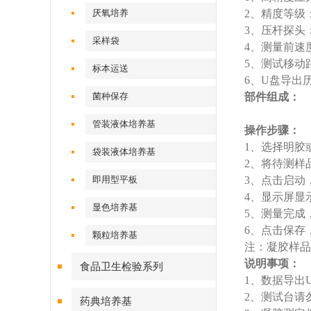
厌氧培养
2、精度等级：
3、压杆探头：直
采样袋
4、测量前速
5、测试移动距
标本运送
6、U盘导出
菌种保存
部件组成：
管装液体培养基
操作步骤：
1、选择明胶
袋装液体培养基
2、将待测样
即用型平板
3、点击启动
4、显示屏显
显色培养基
5、测量完成
6、点击保存
颗粒培养基
注：凝胶样品需
说明事项：
食品卫生检验系列
1、数据导出U
2、测试台请勿
药典培养基