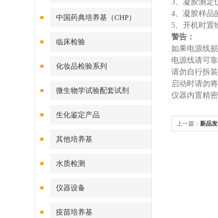
3、凝胶测定
4、凝胶样品
中国药典培养基（CHP）
5、开机时置
警告：
临床检验
如果电源线损
电源线请可靠
化妆品检验系列
请勿自行拆装
启动时请勿将
微生物学试验配套试剂
仪器内置精密
生化鉴定产品
上一篇：
新品发
冲液)
其他培养基
水质检测
仪器设备
疫苗培养基