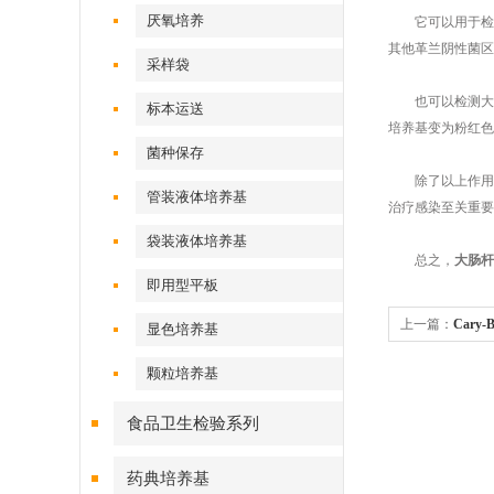
厌氧培养
它可以用于检测大肠
其他革兰阴性菌区
采样袋
也可以检测大肠
标本运送
培养基变为粉红色
菌种保存
除了以上作用外
管装液体培养基
治疗感染至关重要
袋装液体培养基
总之，
大肠杆
即用型平板
上一篇：
Cary
显色培养基
颗粒培养基
食品卫生检验系列
药典培养基