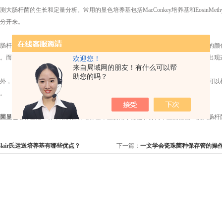
杆菌的生长和定量分析。常用的显色培养基包括MacConkey培养基和EosinMethy
分开来。
杆菌的发酵能力。如果大肠杆菌存在于培养基中，则其代谢产物会导致培养基的颜色
。而其他革兰阴性菌则不具备这种发酵能力，因此它们在该培养基上生长时不会出现
欢迎您！
来自局域网的朋友！有什么可以帮
助您的吗？
，还可以用于确定大肠杆菌对抗生素的敏感性。通过在培养基上添加抗生素，可以检
。
菌显色培养基
是一种常用的营养培养基，主要用于筛选和分离革兰阴性菌中的大肠杆
-Blair氏运送培养基有哪些优点？
下一篇：
一文学会瓷珠菌种保存管的操