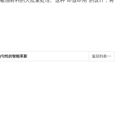
“
"
敏感材料的大批量处理。这种
即放即用
的设计，将
均匀性的智能革新
返回列表>>