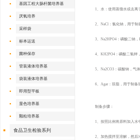
基因工程大肠杆菌培养基
1、水：使用蒸馏水或去离
厌氧培养
2、NaCl：氯化钠，用于制
采样袋
3、Na2HPO4：磷酸二钠，
标本运送
菌种保存
4、KH2PO4：磷酸二氢钾
管装液体培养基
5、Na2CO3：碳酸钠，气
袋装液体培养基
6、Agar：琼脂，用于制备
即用型平板
显色培养基
制备步骤：
颗粒培养基
1、按照比例将原料加入水
食品卫生检验系列
2、加热搅拌至溶解，然后