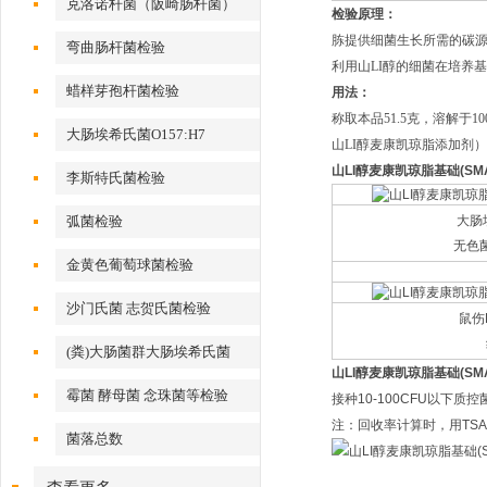
克洛诺杆菌（阪崎肠杆菌）
检验原理：
胨提供细菌生长所需的碳源
弯曲肠杆菌检验
利用山
LI
醇的细菌在培养基
蜡样芽孢杆菌检验
用法：
称取本品51.5克，溶解于10
大肠埃希氏菌O157:H7
山
LI
醇麦康凯琼脂添加剂）
山
LI
醇麦康凯琼脂基础(SMA
李斯特氏菌检验
弧菌检验
大肠
无色
金黄色葡萄球菌检验
沙门氏菌 志贺氏菌检验
鼠伤
(粪)大肠菌群大肠埃希氏菌
山
LI
醇麦康凯琼脂基础(SMA
霉菌 酵母菌 念珠菌等检验
接种10-100CFU以下质控
注：回收率计算时，用TS
菌落总数