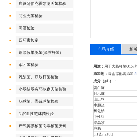
唐菖蒲伯克霍尔德氏菌检验
商业无菌检验
啤酒检验
四环素检定
产品介绍
相
铜绿假单胞菌(绿脓杆菌)
军团菌检验
用途：
用于大肠杆菌O15
添加剂：
每盒需配套添加
乳酸菌、双歧杆菌检验
成分（g/L）：
蛋白胨
小肠结肠炎耶尔森氏菌检验
月示胨
山LI醇
肠球菌、粪链球菌检验
牛胆盐
氯化钠
β-溶血性链球菌检验
中性红
结晶紫
产气荚膜梭菌肉毒梭菌厌氧
琼脂
pH
值7.2±0.2