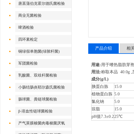
唐菖蒲伯克霍尔德氏菌检验
商业无菌检验
啤酒检验
四环素检定
产品介绍
相
铜绿假单胞菌(绿脓杆菌)
军团菌检验
用途:
用于嗜热脂肪芽
用法:
称取本品 40.0g
乳酸菌、双歧杆菌检验
成分
(g/L)
胰蛋白胨
15.0
小肠结肠炎耶尔森氏菌检验
植物蛋白胨
5.0
肠球菌、粪链球菌检验
氯化钠
5.0
琼脂
15.0
β-溶血性链球菌检验
pH值7.3±0.2
25℃
产气荚膜梭菌肉毒梭菌厌氧