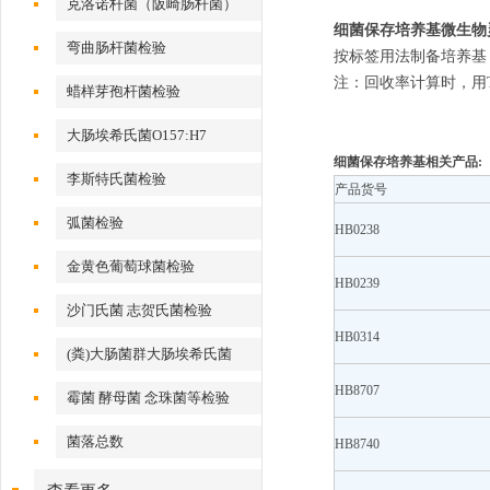
克洛诺杆菌（阪崎肠杆菌）
细菌保存培养基
微生物
弯曲肠杆菌检验
按标签用法制备培养基
注：回收率计算时，用
蜡样芽孢杆菌检验
大肠埃希氏菌O157:H7
细菌保存培养基相关产品:
李斯特氏菌检验
产品货号
弧菌检验
HB0238
金黄色葡萄球菌检验
HB0239
沙门氏菌 志贺氏菌检验
HB0314
(粪)大肠菌群大肠埃希氏菌
HB8707
霉菌 酵母菌 念珠菌等检验
菌落总数
HB8740