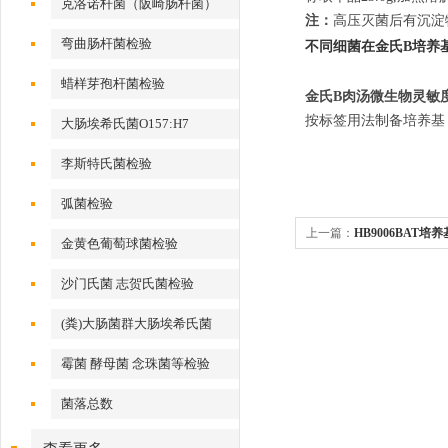
克洛诺杆菌（阪崎肠杆菌）
注：
高压灭菌后有沉淀
弯曲肠杆菌检验
不同细菌在金氏B培养
蜡样芽孢杆菌检验
金氏B肉汤
微生物灵敏
按标签用法制备培养基，
大肠埃希氏菌O157:H7
李斯特氏菌检验
弧菌检验
上一篇：
HB9006BAT培养基
金黄色葡萄球菌检验
沙门氏菌 志贺氏菌检验
(粪)大肠菌群大肠埃希氏菌
霉菌 酵母菌 念珠菌等检验
菌落总数