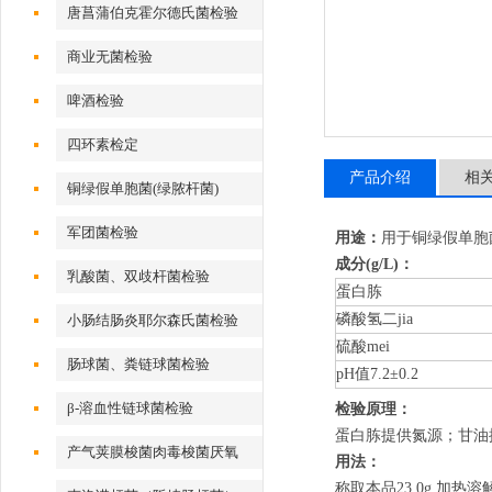
唐菖蒲伯克霍尔德氏菌检验
商业无菌检验
啤酒检验
四环素检定
产品介绍
相
铜绿假单胞菌(绿脓杆菌)
军团菌检验
用途：
用于铜绿假单胞
成分(g/L)：
乳酸菌、双歧杆菌检验
蛋白胨
磷酸氢二jia
小肠结肠炎耶尔森氏菌检验
硫酸mei
肠球菌、粪链球菌检验
pH值7.2±0.2
β-溶血性链球菌检验
检验原理：
蛋白胨提
供氮源；甘油
产气荚膜梭菌肉毒梭菌厌氧
用法：
称取本品23.0g,加热溶