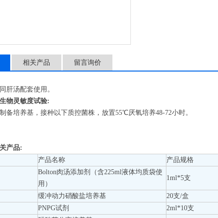
产品用途： 同肝汤配套使用
相关产品
留言询价
同肝汤配套使用。
生物灵敏度试验:
制备培养基，接种以下质控菌株，放置55℃厌氧培养48-72小时。
关产品:
产品名称
产品规格
Bolton肉汤添加剂（含225ml液体均质袋使
a
1ml*5支
用）
缓冲动力硝酸盐培养基
20支/盒
PNPG试剂
2ml*10支