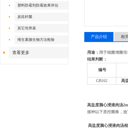
塑料防霉剂防霉效果评估
炭疽杆菌
其它培养基
产品介绍
相
维生素微生物方法检验
查看更多
用途：
用于细菌增菌培
结果判断：
编号
GB162
高
高盐度脑心浸液肉汤
2m
接种以下质控菌株，放置
高盐度脑心浸液肉汤
相